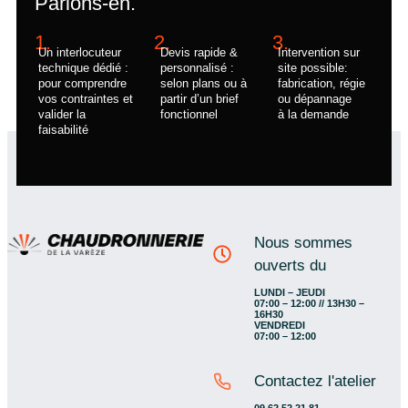
Parlons-en.
1.
2.
3.
Un interlocuteur
Devis rapide &
Intervention sur
technique dédié :
personnalisé :
site possible:
pour comprendre
selon plans ou à
fabrication, régie
vos contraintes et
partir d’un brief
ou dépannage
valider la
fonctionnel
à la demande
faisabilité
Nous sommes
ouverts du
LUNDI – JEUDI
07:00 – 12:00 // 13H30 –
16H30
VENDREDI
07:00 – 12:00
Contactez l'atelier