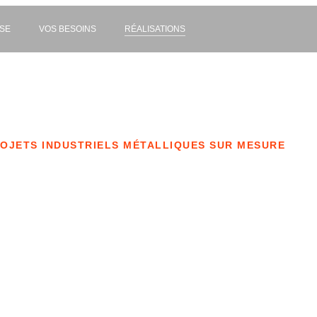
ISE
VOS BESOINS
RÉALISATIONS
OJETS INDUSTRIELS MÉTALLIQUES SUR MESURE
alisations industriel
ojets réalisés en soudure, tôlerie, manutention et c
écanique. Savoir-faire et expertise en images.