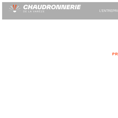
L’ENTREPR
PR
Nos ré
Parcourez nos pr
m