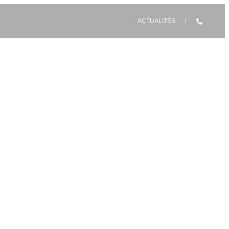
ACTUALITÉS
les
onception