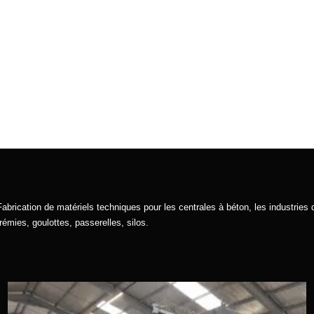
Fabrication de matériels techniques pour les centrales à béton, les industries d
trémies, goulottes, passerelles, silos.