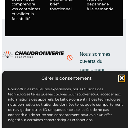
comprendre
brief
dépannage
vos contraintes
fonctionnel
à la demande
et valider la
faisabilité
Nous sommes
ouverts du
LUNDI – JEUDI
07:00 – 12:00 // 13H30 –
Gérer le consentement
16H30
VENDREDI
07:00 – 12:00
Pour offrir les meilleures expériences, nous utilisons des
technologies telles que les cookies pour stocker et/ou accéder aux
informations des appareils. Le fait de consentir à ces technologies
Contactez l'atelier
nous permettra de traiter des données telles que le comportement
09 62 52 21 81
de navigation ou les ID uniques sur ce site. Le fait de ne pas
consentir ou de retirer son consentement peut avoir un effet
négatif sur certaines caractéristiques et fonctions.
1 chemin artisans