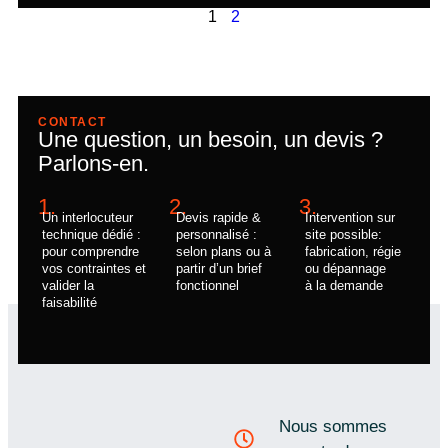
1
2
CONTACT
Une question, un besoin, un devis ?
Parlons-en.
1.
2.
3.
Un interlocuteur
Devis rapide &
Intervention sur
technique dédié :
personnalisé :
site possible:
pour comprendre
selon plans ou à
fabrication, régie
vos contraintes et
partir d’un brief
ou dépannage
valider la
fonctionnel
à la demande
faisabilité
Nous sommes