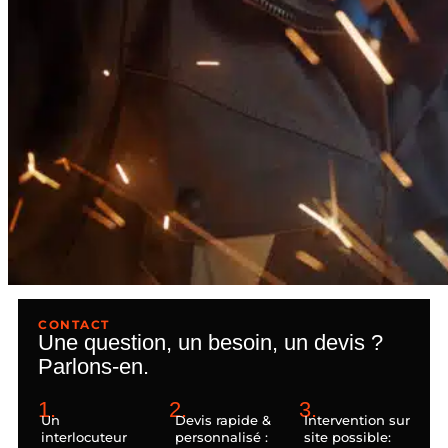
CONTACT
Une question, un besoin, un devis ?
Parlons-en.
1.
2.
3.
Un
Devis rapide &
Intervention sur
interlocuteur
personnalisé :
site possible: