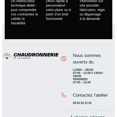
Un interlocuteur
Devis rapide &
Intervention sur
technique dédié :
personnalisé :
site possible:
pour comprendre
selon plans ou à
fabrication, régie
vos contraintes et
partir d’un brief
ou dépannage
valider la
fonctionnel
à la demande
faisabilité
Nous sommes
ouverts du
LUNDI – JEUDI
07:00 – 12:00 // 13H30 –
16H30
VENDREDI
07:00 – 12:00
Contactez l'atelier
09 62 52 21 81