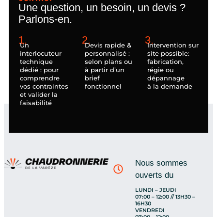
Une question, un besoin, un devis ?
Parlons-en.
1.
2.
3.
Un
Devis rapide &
Intervention sur
interlocuteur
personnalisé :
site possible:
technique
selon plans ou
fabrication,
dédié : pour
à partir d’un
régie ou
comprendre
brief
dépannage
vos contraintes
fonctionnel
à la demande
et valider la
faisabilité
Nous sommes
ouverts du
LUNDI – JEUDI
07:00 – 12:00 // 13H30 –
16H30
VENDREDI
07:00 – 12:00